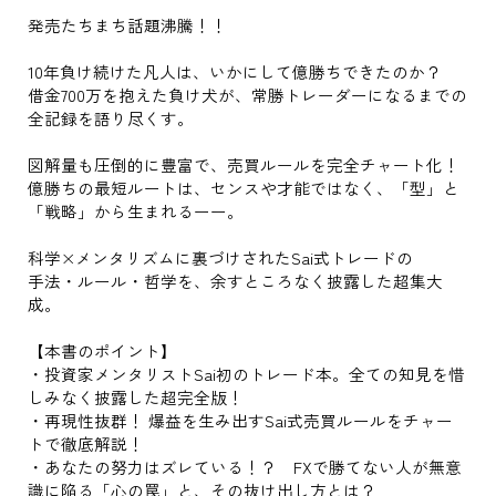
発売たちまち話題沸騰！！
10年負け続けた凡人は、いかにして億勝ちできたのか？
借金700万を抱えた負け犬が、常勝トレーダーになるまでの
全記録を語り尽くす。
図解量も圧倒的に豊富で、売買ルールを完全チャート化！
億勝ちの最短ルートは、センスや才能ではなく、「型」と
「戦略」から生まれるーー。
科学×メンタリズムに裏づけされたSai式トレードの
手法・ルール・哲学を、余すところなく披露した超集大
成。
【本書のポイント】
・投資家メンタリストSai初のトレード本。全ての知見を惜
しみなく披露した超完全版！
・再現性抜群！ 爆益を生み出すSai式売買ルールをチャー
トで徹底解説！
・あなたの努力はズレている！？ FXで勝てない人が無意
識に陥る「心の罠」と、その抜け出し方とは？