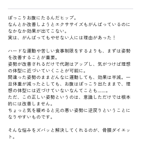
ぽっこりお腹にたるんだヒップ。
なんとか改善しようとエクササイズもがんばっているのに
なかなか効果が出てこない。
実は、がんばってもやせない人には理由があった！
ハードな運動や苦しい食事制限をするよりも、まずは姿勢
を改善することが重要。
姿勢が改善されるだけで代謝はアップし、気がつけば理想
の体型に近づいていくことが可能に。
間違った姿勢のままどんなに運動しても、効果は半減。一
旦体重が減ったとしても、お腹はぽっこり出たままで、理
想の体型には近づけていないなんてことも……。
ただ、この正しい姿勢というのは、意識しただけでは根本
的には改善しません。
ちょっと気を緩めると元の悪い姿勢に逆戻りということに
なりやすいものです。
そんな悩みをズバッと解決してくれるのが、骨膜ダイエッ
ト。