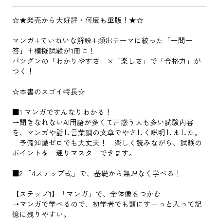
☆★発売から大好評・何度も重版！★☆
マンガ+ていねいな解説+頻出テーマに絞った「一問一
答」＋模擬試験が1冊に！
バツグンの「わかりやすさ」×「楽しさ」で「合格力」が
つく！
☆本書のスゴイ特長☆
■1 マンガですんなりわかる！
→聞きなれないAI用語が多くて戸惑う人も多い試験内容
を、マンガや話し言葉調の文章でやさしく説明しました。
予備知識ゼロでも大丈夫！ 楽しく読みながら、試験の
ポイントを一通りマスターできます。
■2 「4ステップ式」で、基礎から無理なく学べる！
【ステップ1】「マンガ」で、全体像をつかむ
→マンガで学べるので、初学者でも頭にすーっと入って記
憶に残りやすい。