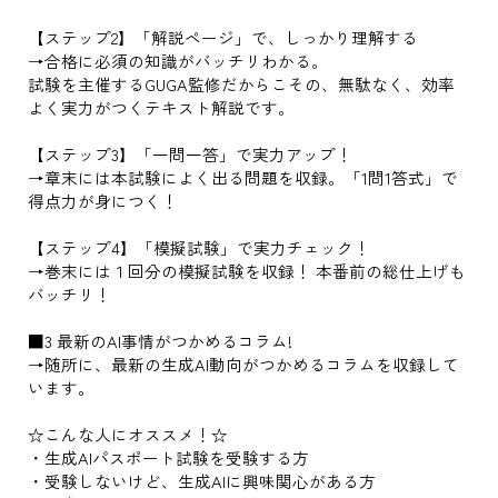
【ステップ2】「解説ページ」で、しっかり理解する
→合格に必須の知識がバッチリわかる。
試験を主催するGUGA監修だからこその、無駄なく、効率
よく実力がつくテキスト解説です。
【ステップ3】「一問一答」で実力アップ！
→章末には本試験によく出る問題を収録。「1問1答式」で
得点力が身につく！
【ステップ4】「模擬試験」で実力チェック！
→巻末には１回分の模擬試験を収録！ 本番前の総仕上げも
バッチリ！
■3 最新のAI事情がつかめるコラム!
→随所に、最新の生成AI動向がつかめるコラムを収録して
います。
☆こんな人にオススメ！☆
・生成AIパスポート試験を受験する方
・受験しないけど、生成AIに興味関心がある方