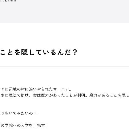
ことを隠しているんだ？
すぐに辺境の村に追いやられたマーロア。
っさに魔法で助け、実は魔力があったことが判明。魔力があることを隠
巡り歩いてみたいの！」
都の学院への入学を目指す！