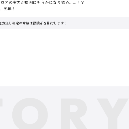
ーロアの実力が周囲に明らかになり始め……！？
フ、開幕！
魔力無し判定の令嬢は冒険者を目指します！