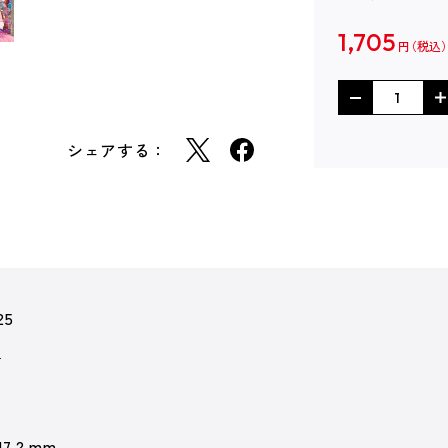
1,705
円
シェアする：
25
芸
17.2 mm