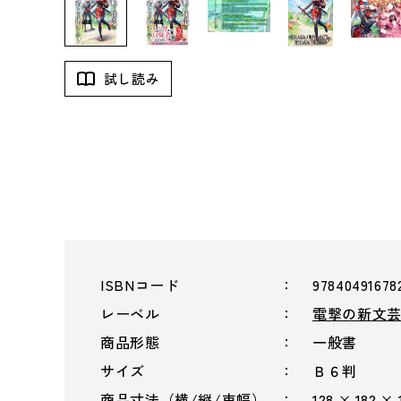
試し読み
ISBNコード
97840491678
レーベル
電撃の新文
商品形態
一般書
サイズ
Ｂ６判
商品寸法（横/縦/束幅）
128 × 182 × 