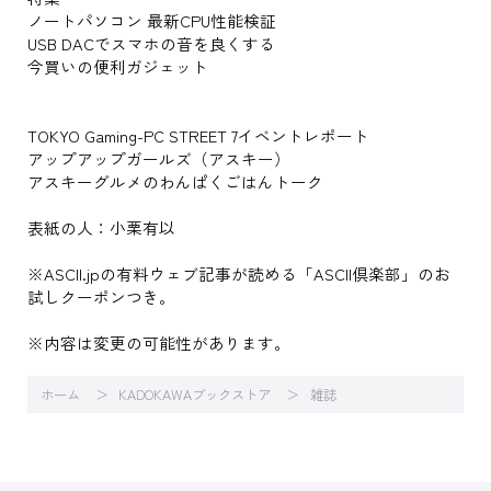
ノートパソコン 最新CPU性能検証
USB DACでスマホの音を良くする
今買いの便利ガジェット
TOKYO Gaming-PC STREET 7イベントレポート
アップアップガールズ（アスキー）
アスキーグルメのわんぱくごはんトーク
表紙の人：小栗有以
※ASCII.jpの有料ウェブ記事が読める「ASCII倶楽部」のお
試しクーポンつき。
※内容は変更の可能性があります。
ホーム
KADOKAWAブックストア
雑誌