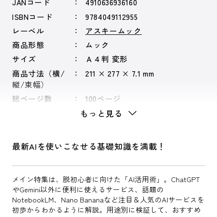
JANコード
4910636936160
ISBNコード
9784049112955
レーベル
アスキームック
商品形態
ムック
サイズ
Ａ４判 変形
商品寸法（横/
211 × 277 × 7.1 mm
縦/束幅）
総ページ数
100ページ
もっと見る
最新AIを使いこなせる基礎知識を満載！
メイン特集は、脱初心者に向けた「AI活用術」。ChatGPT
やGemini以外に便利に使えるサービス、話題の
NotebookLM、Nano Bananaなど注目＆人気のAIサービスを
初歩からわかるように解説。用途別に検証して、おすすめ