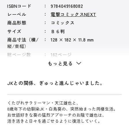
ISBNコード
9784049168082
レーベル
電撃コミックスNEXT
商品形態
コミックス
サイズ
Ｂ６判
商品寸法（横/
128 × 182 × 11.8 mm
縦/束幅）
総ページ数
162ページ
もっと見る
JKとの関係、ぎゅっと進んじゃいました。
くたびれサラリーマン・天江雄也と、
8歳年下の幼馴染JK・白鳥葵の、突然始まった同棲生活。
お世話好きな葵の猛烈アプローチのお陰で雄也は、
活き活きと日々を過ごせるように復活していく。