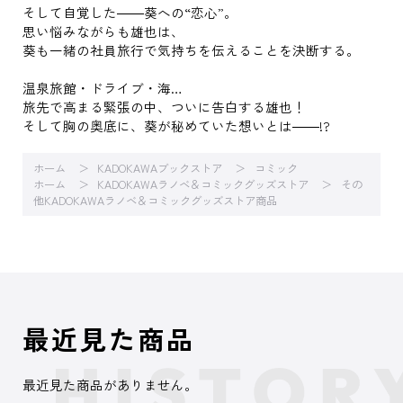
そして自覚した――葵への“恋心”。
思い悩みながらも雄也は、
葵も一緒の社員旅行で気持ちを伝えることを決断する。
温泉旅館・ドライブ・海…
旅先で高まる緊張の中、ついに告白する雄也！
そして胸の奥底に、葵が秘めていた想いとは――!?
ホーム
KADOKAWAブックストア
コミック
ホーム
KADOKAWAラノベ＆コミックグッズストア
その
他KADOKAWAラノベ＆コミックグッズストア商品
最近見た商品
最近見た商品がありません。