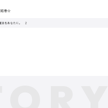
完結巻☆
魔法をあなたに。 ２