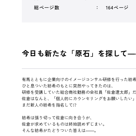
総ページ数
164ページ
今日も新たな「原石」を探して―
有馬とともに企業向けのイメージコンサル研修を行った紡
ひと息ついた紡希のもとに突然やってきたのは、
研修を受講していた総合商社勤務の会社員「佐倉遼太郎」
佐倉はなんと、「個人的にカウンセリングをお願いしたい
まだ新人の紡希を指名して!?
紡希は張り切って佐倉に向き合うが、
佐倉が求めているものは終始読めずじまい。
そんな紡希がたどりついた答えは――。