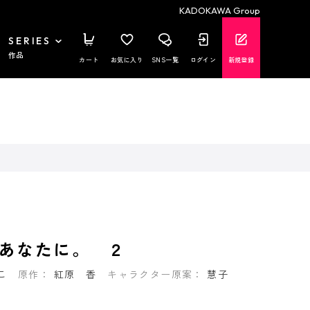
KADOKAWA Group
SERIES
作品
カート
お気に入り
SNS一覧
ログイン
新規登録
あなたに。 ２
こ
原作：
紅原 香
キャラクター原案：
慧子