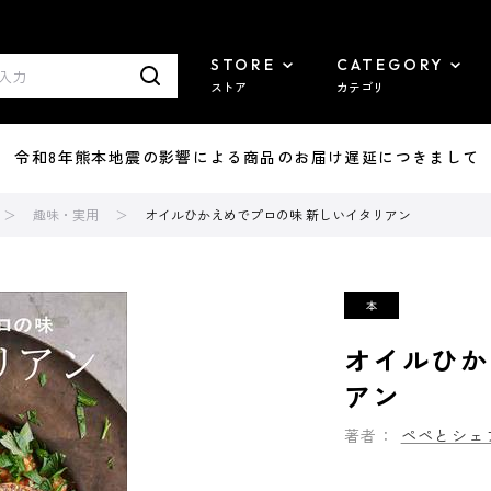
STORE
CATEGORY
ストア
カテゴリ
7/29 令和8年熊本地震の影響による商品のお届け遅延につきまして
趣味・実用
オイルひかえめでプロの味 新しいイタリアン
オイルひか
アン
著者：
ペペとシェ