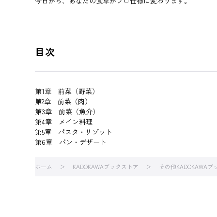
今日から、あなたの食卓がプロ仕様に変わります。
目次
第1章 前菜（野菜）
第2章 前菜（肉）
第3章 前菜（魚介）
第4章 メイン料理
第5章 パスタ・リゾット
第6章 パン・デザート
ホーム
KADOKAWAブックストア
その他KADOKAWA