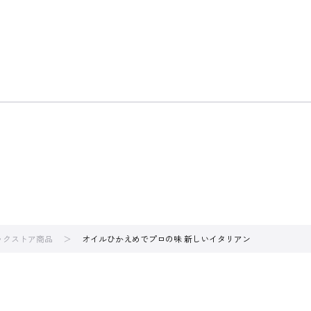
ブックストア商品
オイルひかえめでプロの味 新しいイタリアン