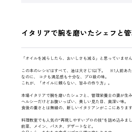
イタリアで腕を磨いたシェフと管
「オイルを減らしたら、おいしさも減る」と思っていませ
この本のレシピはすべて、油は大さじ1以下。 ※1人前あ
なのに、 コクも満足感も十分な、プロ級の味。
これが、「オイルに頼らない、旨みの作り方」。
本場イタリアで腕を磨いたシェフと、管理栄養士の妻が生
ヘルシーだけどお腹いっぱい、美しい見た目、奥深い味。
食後の重さとは無縁の、新しいイタリアンがここにありま
料理教室でも人気の“再現しやすいプロの技”を詰め込みま
前菜、メイン、パスタ、デザートなど。