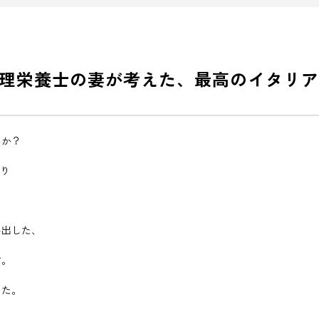
理栄養士の妻が考えた、最高のイタリア
んか？
たり
み出した、
す。
した。