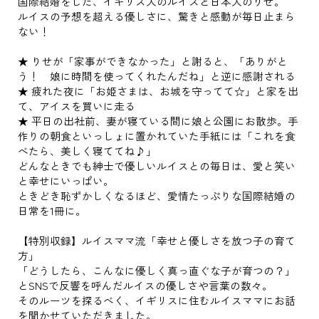
国際結婚をした、イギリス人のルイスと日本人のりせ。
ルイスの予想を超える優しさに、驚きと感動が毎日止まら
ない！
★ りせが「家事ができなかった」と謝ると、「ありがと
う！ 娘に時間を使ってくれたんだね」と逆に感謝される
★ 疲れた夜に「お姫さまは、お城を守ってて☆」と家を出
て、アイスを買いに走る
★ 平日の出社前、妻が寝ている間に娘と公園にお散歩。手
作りの朝食といっしょに置かれていた手紙には「これを食
べたら、美しく寝ててね♪」
どんなときでも紳士で優しいルイスとの毎日は、愛と笑い
と幸せにいっぱい。
ときどき恥ずかしくなるほど、愛情たっぷりな国際結婚の
日常を1冊に。
【特別収録】ルイスママ流「幸せと優しさを放つ子の育て
方」
「どうしたら、こんなに優しく真っ直ぐな子が育つの？」
とSNSで反響を呼んだルイスの優しさや言葉の数々。
そのルーツを探るべく、イギリスに住むルイスママにお話
を聞かせていただきました。