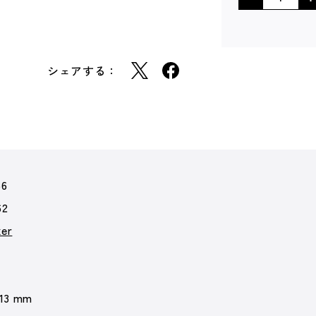
シェアする：
66
62
er
 13 mm