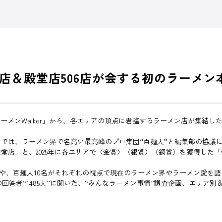
店＆殿堂店506店が会する初のラーメン
ーメンWalker」から、各エリアの頂点に君臨するラーメン店が集結し
リ」では、ラーメン界で名高い最高峰のプロ集団“百麺人”と編集部の協
店」と、2025年に各エリアで〈金賞〉〈銀賞〉〈銅賞〉を獲得した「
返りや、百麺人10名がそれぞれの視点で現在のラーメン界やラーメン愛を
ートの回答者“1485人”に聞いた、“みんなラーメン事情”調査企画、エリ