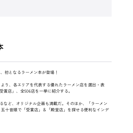
本
た、初となるラーメン本が登場！
議により、各エリアを代表する優れたラーメン店を選出・表
受賞店」、全506店を一挙に紹介する。
語るなど、オリジナル企画も満載だ。そのほか、「ラーメン
ア別＆五十音順で「受賞店」＆「殿堂店」を探せる便利なインデ