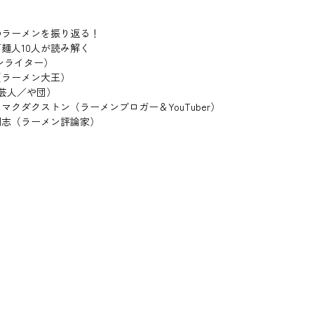
のラーメンを振り返る！
麺人10人が読み解く
ンライター）
ラーメン大王）
芸人／や団）
ダクストン（ラーメンブロガー＆YouTuber）
剛志（ラーメン評論家）