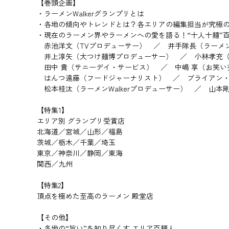
【巻頭企画】
・ラーメンWalkerグランプリとは
・各地の傾向やトレンドとは？各エリアの編集担当が究極
・現在のラーメン界やラーメンへの愛を語る！“十人十麺”百
赤池洋文（TVプロデューサー） ／ 井手隊長（ラーメ
井上淳矢（大つけ麺博プロデューサー） ／ 小林孝充（
田中 貴（サニーデイ・サービス） ／ 中嶋 享（お笑い
はんつ遠藤（フードジャーナリスト） ／ ブライアン・マク
松本桂汰（ラーメンWalkerプロデューサー） ／ 山本
【特集1】
エリア別 グランプリ受賞店
北海道／宮城／山形／福島
茨城／栃木／千葉／埼玉
東京／神奈川／静岡／東海
関西／九州
【特集2】
頂点を極めた至高のラーメン 殿堂店
【その他】
・各地の“旨い”を知り尽くす エリア百麺人