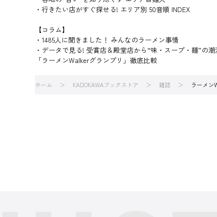
・行きたい店がすぐ探せる! エリア別 50音順 INDEX
【コラム】
・1485人に聞きました！ みんなのラーメン事情
・データで見る! 受賞店＆殿堂店から“味・スープ・麺”の
「ラーメンWalkerグランプリ」徹底比較
ホーム
KADOKAWAブックストア
雑誌
ラーメンWa