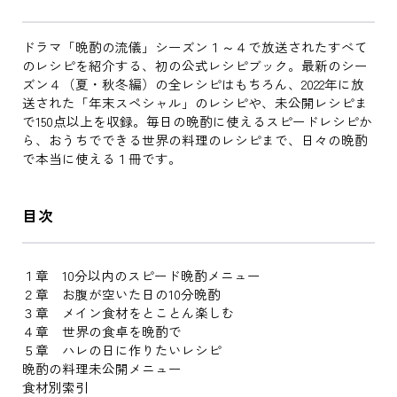
ドラマ「晩酌の流儀」シーズン１～４で放送されたすべて
のレシピを紹介する、初の公式レシピブック。最新のシー
ズン４（夏・秋冬編）の全レシピはもちろん、2022年に放
送された「年末スペシャル」のレシピや、未公開レシピま
で150点以上を収録。毎日の晩酌に使えるスピードレシピか
ら、おうちでできる世界の料理のレシピまで、日々の晩酌
で本当に使える１冊です。
目次
１章 10分以内のスピード晩酌メニュー
２章 お腹が空いた日の10分晩酌
３章 メイン食材をとことん楽しむ
４章 世界の食卓を晩酌で
５章 ハレの日に作りたいレシピ
晩酌の料理未公開メニュー
食材別索引