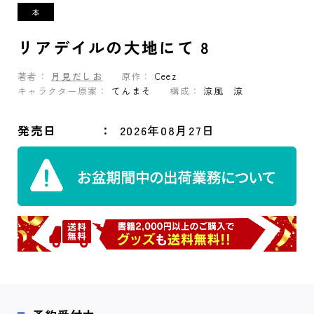
リアデイルの大地にて 8
著者：
月見だしお
原作：
Ceez
キャラクター原案：
てんまそ
構成：
涼風 涼
発売日
2026年08月27日