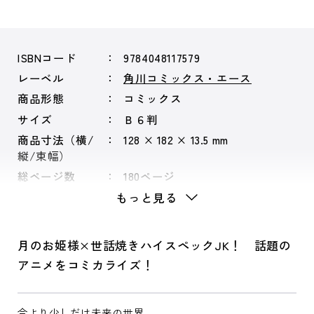
ISBNコード
9784048117579
レーベル
角川コミックス・エース
商品形態
コミックス
サイズ
Ｂ６判
商品寸法（横/
128 × 182 × 13.5 mm
縦/束幅）
総ページ数
180ページ
もっと見る
月のお姫様×世話焼きハイスペックJK！ 話題の
アニメをコミカライズ！
今より少しだけ未来の世界。