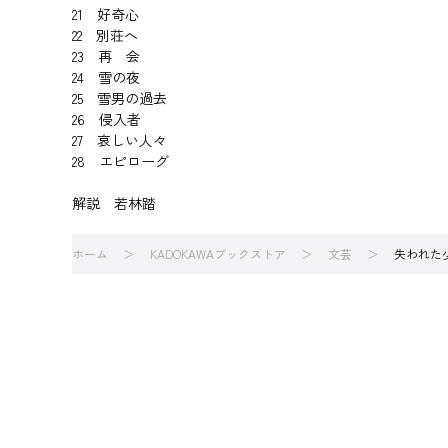
21 好奇心
22 別荘へ
23 再 会
24 雪の夜
25 雪男の過去
26 侵入者
27 哀しい人々
28 エピローグ
解説 若林踏
ホーム
KADOKAWAブックストア
文芸
失われた