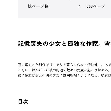
総ページ数
368ページ
記憶喪失の少女と孤独な作家。雪
雪に埋もれた別荘でひっそりと暮らす作家・伊波伸二。あ
ともに、静かだった彼の周辺で数々の異変が起こり始める
第に伊波は身元不明の少女に疑問を抱くようになる。彼女
目次