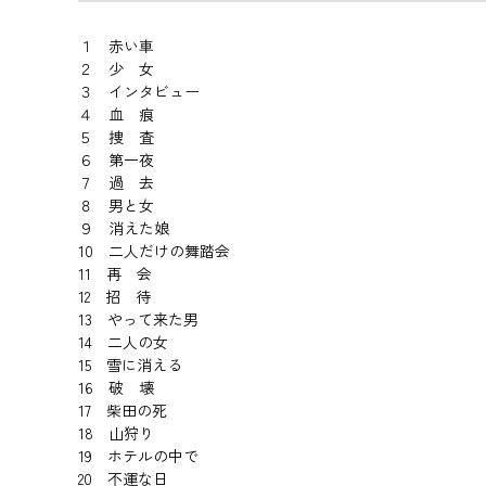
１ 赤い車
２ 少 女
３ インタビュー
４ 血 痕
５ 捜 査
６ 第一夜
７ 過 去
８ 男と女
９ 消えた娘
10 二人だけの舞踏会
11 再 会
12 招 待
13 やって来た男
14 二人の女
15 雪に消える
16 破 壊
17 柴田の死
18 山狩り
19 ホテルの中で
20 不運な日