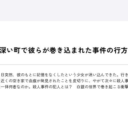
深い町で彼らが巻き込まれた事件の行方
る日突然、彼のもとに記憶をなくしたという少女が迷い込んできた。行
。近くの空き家で血痕が発見されたことを皮切りに、やがて次々に殺人
は一体何者なのか。殺人事件の犯人とは？ 白銀の世界で巻き起こる衝