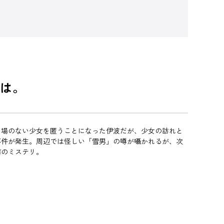
は。
き場のない少女を匿うことになった伊波だが、少女の訪れと
事件が発生。周辺では怪しい「雪男」の噂が囁かれるが、次
撃のミステリ。