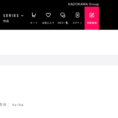
KADOKAWA Group
SERIES
作品
カート
お気に入り
SNS一覧
ログイン
新規登録
漫画：
ku-ba