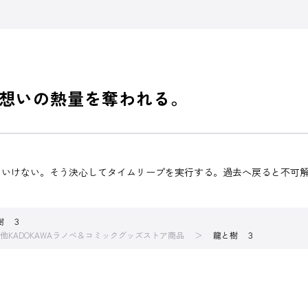
想いの熱量を奪われる。
といけない。そう決心してタイムリープを実行する。過去へ戻ると不可
樹 ３
他KADOKAWAラノベ＆コミックグッズストア商品
龍と樹 ３