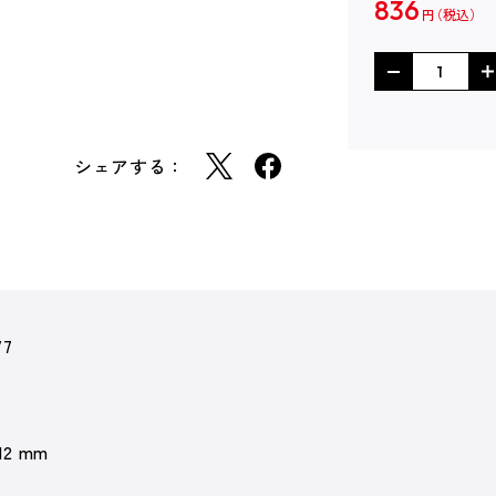
836
円
シェアする：
77
 12 mm