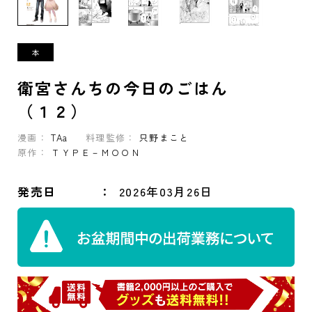
衛宮さんちの今日のごはん
（１２）
漫画：
TAa
料理監修：
只野まこと
原作：
ＴＹＰＥ－ＭＯＯＮ
発売日
2026年03月26日