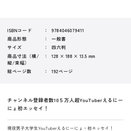
ISBNコード
9784046079411
商品形態
一般書
サイズ
四六判
商品寸法（横/
128 × 188 × 13.5 mm
縦/束幅）
総ページ数
192ページ
チャンネル登録者数10５万人超YouTuberえるにー
にょ初エッセイ！
現役男子大学生YouTuberえるにーにょ・初エッセイ！