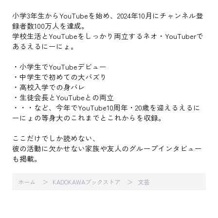
小学3年生からYouTubeを始め、2024年10月にチャンネル登
録者数100万人を達成。
学校生活とYouTubeをしっかり両立するネオ・YouTuberで
あるえるにーにょ。
・小学生でYouTubeデビュー
・中学生で初めての大バズり
・高校入学での身バレ
・生徒会長とYouTubeとの両立
・・・など、今年でYouTube10周年・20歳を迎えるえるに
ーにょの等身大のこれまでとこれからを収録。
ここだけでしか読めない、
彼の活動に欠かせない家族や友人のグループインタビュー
も掲載。
ホーム
KADOKAWAブックストア
文芸