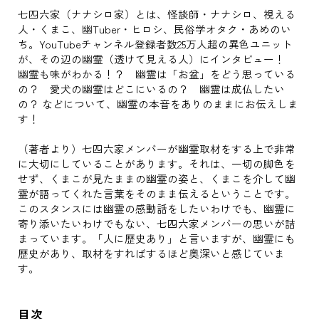
七四六家（ナナシロ家）とは、怪談師・ナナシロ、視える
人・くまこ、幽Tuber・ヒロシ、民俗学オタク・あめのい
ち。YouTubeチャンネル登録者数25万人超の異色ユニット
が、その辺の幽霊（透けて見える人）にインタビュー！
幽霊も味がわかる！？ 幽霊は「お盆」をどう思っている
の？ 愛犬の幽霊はどこにいるの？ 幽霊は成仏したい
の？ などについて、幽霊の本音をありのままにお伝えしま
す！
（著者より）七四六家メンバーが幽霊取材をする上で非常
に大切にしていることがあります。それは、一切の脚色を
せず、くまこが見たままの幽霊の姿と、くまこを介して幽
霊が語ってくれた言葉をそのまま伝えるということです。
このスタンスには幽霊の感動話をしたいわけでも、幽霊に
寄り添いたいわけでもない、七四六家メンバーの思いが詰
まっています。「人に歴史あり」と言いますが、幽霊にも
歴史があり、取材をすればするほど奥深いと感じていま
す。
目次