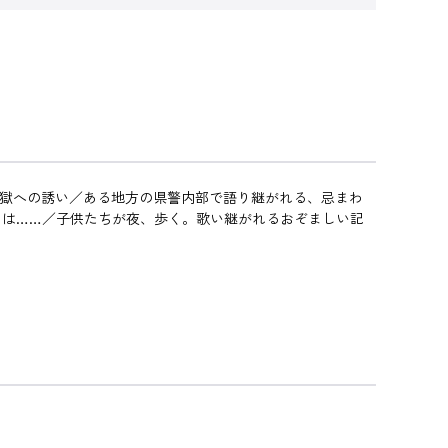
地獄への誘い／ある地方の県警内部で語り継がれる、忌まわ
うは……／子供たちが夜、歩く。歌い継がれるおぞましい記