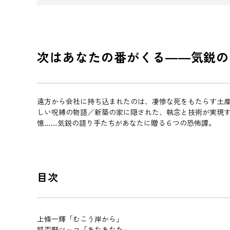
次はあなたの番がくる――気鋭の
遠方から会社に持ち込まれたのは、凄惨な死をもたらす土産
しい呪縛の物語／新築の家に隠された、執念と技術が実現
憶……気鋭の語り手たちがあなたに贈る６つの恐怖譚。
目次
上條一輝「むこう岸から」
狐歪野ツッコ「あなあなた」