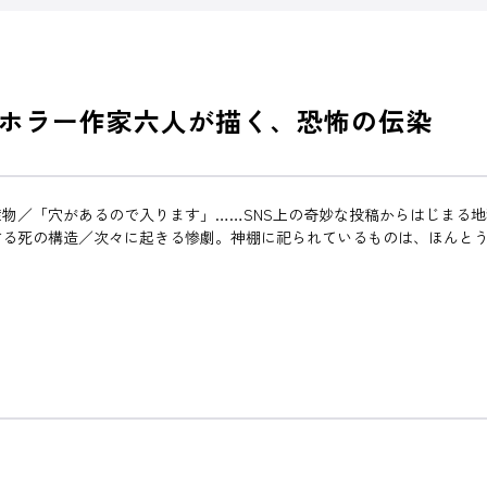
ホラー作家六人が描く、恐怖の伝染
物／「穴があるので入ります」……SNS上の奇妙な投稿からはじまる
する死の構造／次々に起きる惨劇。神棚に祀られているものは、ほんと