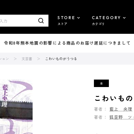
STORE
CATEGORY
ストア
カテゴリ
7/29 令和8年熊本地震の影響による商品のお届け遅延につきまして
ション
文芸書
こわいものがうつる
こわいもの
著者：
藍上 央理
著者：
狐歪野 ツ