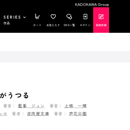
KADOKAWA Group
SERIES
作品
カート
お気に入り
SNS一覧
ログイン
新規登録
がうつる
著者：
藍峯 ジュン
著者：
上條 一輝
ッコ
著者：
皮肉屋文庫
著者：
芦花公園