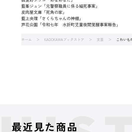
藍峯ジュン「元警察職員に係る縊死事案」
皮肉屋文庫「死角の家」
藍上央理「さくらちゃんの神棚」
芦花公園「令和七年 水折町児童夜間覚醒事案報告」
ホーム
KADOKAWAブックストア
文芸
こわいも
最近見た商品