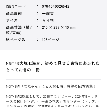
ISBNコード
9784049026542
商品形態
一般書
サイズ
Ａ４判
商品寸法（横/
210 × 297 × 10 mm
縦/束幅）
総ページ数
128ページ
NGT48大塚七海が、初めて見せる表情にあふれた
とっておきの一冊
NGT48の「ななみん」こと大塚七海、待望の1st写真集！
NGT48の2期生として、2018年にデビュー。2024年8月リリ
ースの10thシングル「一瞬の花火」でセンター（トリプル
センター）を務め、2025年6月リリースの11thシングル「希