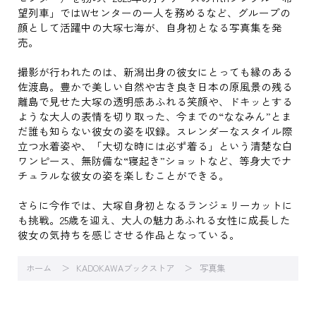
望列車」ではWセンターの一人を務めるなど、グループの
顔として活躍中の大塚七海が、自身初となる写真集を発
売。
撮影が行われたのは、新潟出身の彼女にとっても縁のある
佐渡島。豊かで美しい自然や古き良き日本の原風景の残る
離島で見せた大塚の透明感あふれる笑顔や、ドキッとする
ような大人の表情を切り取った、今までの“ななみん”とま
だ誰も知らない彼女の姿を収録。スレンダーなスタイル際
立つ水着姿や、「大切な時には必ず着る」という清楚な白
ワンピース、無防備な“寝起き”ショットなど、等身大でナ
チュラルな彼女の姿を楽しむことができる。
さらに今作では、大塚自身初となるランジェリーカットに
も挑戦。25歳を迎え、大人の魅力あふれる女性に成長した
彼女の気持ちを感じさせる作品となっている。
ホーム
KADOKAWAブックストア
写真集