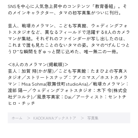
SNSを中心に人気急上昇中のコンテンツ「教育番組」。そ
のメインキャラクター、タマの初写真集がついに刊行。
芸人、戦場カメラマン、こども写真館、ウェディングフォ
トスタジオなど、異なるフィールドで活躍する8人のカメラ
マンが集結。それぞれのファインダーが写し出したのは、
これまで誰も見たことのないタマの姿。タマの“げんじつと
うひ”な瞬間をぎゅっと閉じ込めた、唯一無二の一冊。
＜8人のカメラマン(掲載順)＞
芸人：加賀 翔(かが屋)／こども写真館：たまひよの写真ス
タジオ／ストリートスナップ：アノニマス／ホストカメラ
マン：Misa Sohma(歌舞伎町studioAria)／戦場カメラマン：
渡部 陽一／ウェディングフォトスタジオ：木下 令(株式会
社デコルテ)／風景写真家：Dai／アーティスト：セントチ
ヒロ・チッチ
ホーム
KADOKAWAブックストア
写真集