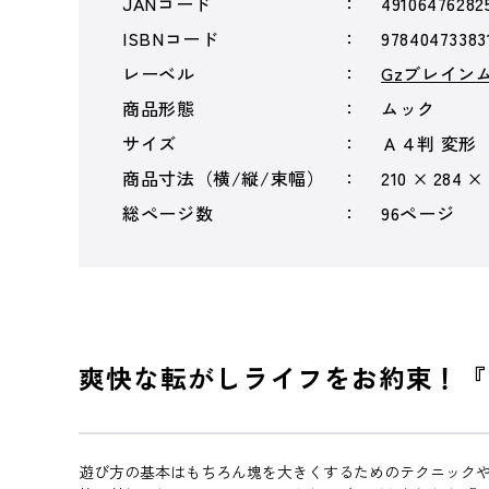
JANコード
49106476282
ISBNコード
97840473383
レーベル
Gzブレイン
商品形態
ムック
サイズ
Ａ４判 変形
商品寸法（横/縦/束幅）
210 × 284 ×
総ページ数
96ページ
爽快な転がしライフをお約束！『
遊び方の基本はもちろん塊を大きくするためのテクニック