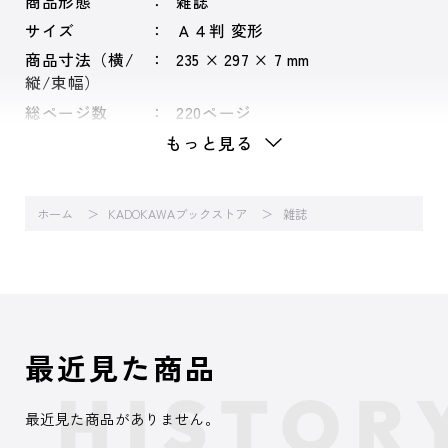
商品形態
雑誌
サイズ
Ａ４判 変形
商品寸法（横/
235 × 297 × 7 mm
縦/束幅）
総ページ数
220ページ
もっと見る
ホーム
KADOKAWAブックストア
雑誌
最近見た商品
最近見た商品がありません。