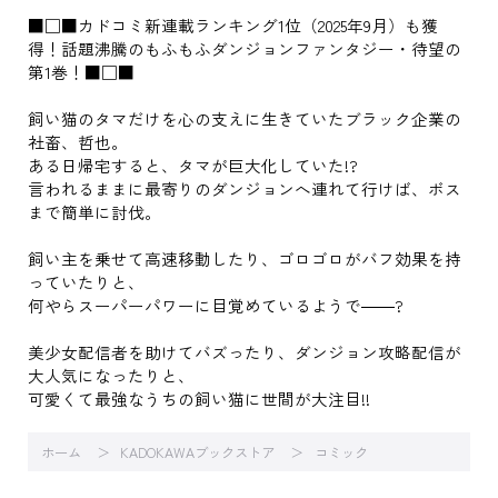
■□■カドコミ新連載ランキング1位（2025年9月）も獲
得！話題沸騰のもふもふダンジョンファンタジー・待望の
第1巻！■□■
飼い猫のタマだけを心の支えに生きていたブラック企業の
社畜、哲也。
ある日帰宅すると、タマが巨大化していた!?
言われるままに最寄りのダンジョンへ連れて行けば、ボス
まで簡単に討伐。
飼い主を乗せて高速移動したり、ゴロゴロがバフ効果を持
っていたりと、
何やらスーパーパワーに目覚めているようで――?
美少女配信者を助けてバズったり、ダンジョン攻略配信が
大人気になったりと、
可愛くて最強なうちの飼い猫に世間が大注目!!
ホーム
KADOKAWAブックストア
コミック