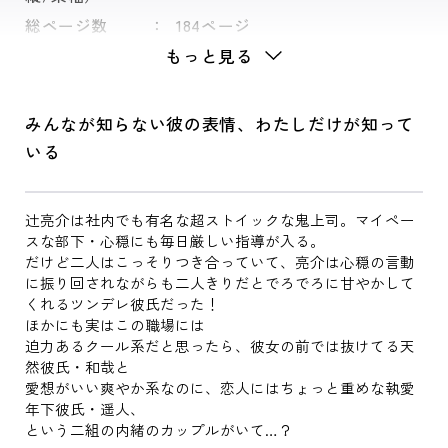
総ページ数
184ページ
もっと見る
みんなが知らない彼の表情、わたしだけが知って
いる
辻亮介は社内でも有名な超ストイックな鬼上司。マイペー
スな部下・心穏にも毎日厳しい指導が入る。
だけど二人はこっそりつき合っていて、亮介は心穏の言動
に振り回されながらも二人きりだとでろでろに甘やかして
くれるツンデレ彼氏だった！
ほかにも実はこの職場には
迫力あるクール系だと思ったら、彼女の前では抜けてる天
然彼氏・和哉と
愛想がいい爽やか系なのに、恋人にはちょっと重めな執愛
年下彼氏・遥人、
という二組の内緒のカップルがいて…？