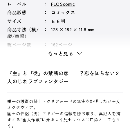
レーベル
FLOScomic
商品形態
コミックス
サイズ
Ｂ６判
商品寸法（横/
128 × 182 × 11.8 mm
縦/束幅）
総ページ数
162ページ
もっと見る
『主』と『従』の禁断の恋――？恋を知らない２
人のじれラブファンタジー
唯一の護衛の騎士・クリフォードの無実を証明したい王女
オクタヴィア。
国王の伴侶（男）エドガーの信頼を勝ち取り、真犯人を捕
まえる“囮大作戦”に乗るよう兄セリウスに口添えしてもら
う。