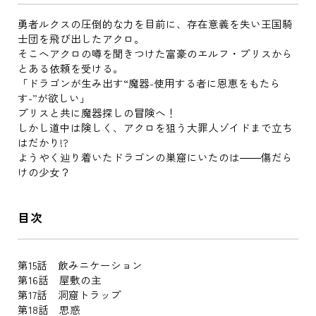
勇者ルクスの圧倒的な力を目前に、存在意義を失い王国騎
士団を飛び出したアクロ。
そこへアクロの噂を聞きつけた富豪のエルフ・プリスから
とある依頼を受ける。
「ドラゴンが生み出す“魔器-使用する者に恩恵をもたら
す-”が欲しい」
プリスと共に魔器探しの冒険へ！
しかし道中は険しく、アクロを狙う大罪人ゾイドまで立ち
はだかり!?
ようやく辿り着いたドラゴンの巣窟にいたのは――傷だら
けの少女？
目次
第15話 飲みニケーション
第16話 屋敷の主
第17話 洞窟トラップ
第18話 思惑