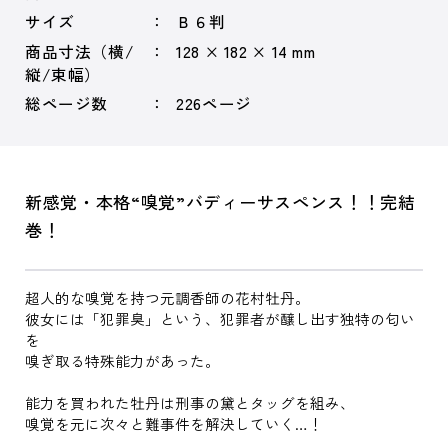
サイズ
Ｂ６判
商品寸法（横/
128 × 182 × 14 mm
縦/束幅）
総ページ数
226ページ
新感覚・本格“嗅覚”バディーサスペンス！！完結
巻！
超人的な嗅覚を持つ元調香師の花村牡丹。
彼女には「犯罪臭」という、犯罪者が醸し出す独特の匂い
を
嗅ぎ取る特殊能力があった。
能力を買われた牡丹は刑事の黛とタッグを組み、
嗅覚を元に次々と難事件を解決していく…！