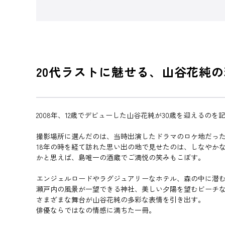
20代ラストに魅せる、山谷花純
2008年、12歳でデビューした山谷花純が30歳を迎えるの
撮影場所に選んだのは、当時出演したドラマのロケ地だっ
18年の時を経て訪れた思い出の地で見せたのは、しなやか
かと思えば、島唯一の酒蔵でご満悦の笑みもこぼす。
エンジェルロードやラグジュアリーなホテル、森の中に潜
瀬戸内の風景が一望できる神社、美しい夕陽を望むビーチ
さまざまな舞台が山谷花純の多彩な表情を引き出す。
俳優ならではなの情感に満ちた一冊。