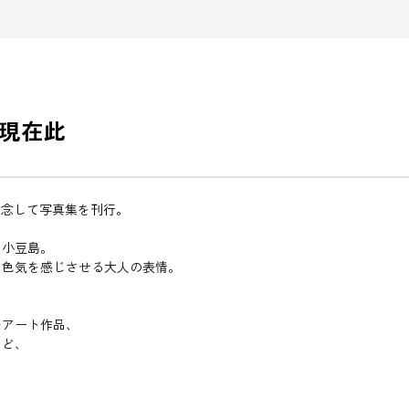
の現在此
を記念して写真集を刊行。
た小豆島。
な色気を感じさせる大人の表情。
むアート作品、
など、