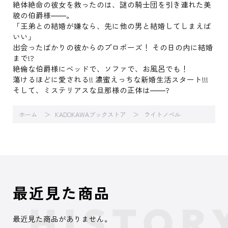
絶体絶命の彼女を救ったのは、謎の騎士団を引き連れた美
貌の伯爵様――。
「王弟との結婚が嫌なら、先に他の男と結婚してしまえば
いい」
出会ったばかりの彼からのプロポーズ！ その日の内に結婚
まで!?
絶倫な伯爵様にベッドで、ソファで、お風呂でも！
蕩けるほどに愛される!! 濃蜜えっちな新婚生活スタート!!!
そして、ミステリアスな旦那様の正体は――?
ホーム
KADOKAWAブックストア
ライトノベル
最近見た商品
最近見た商品がありません。