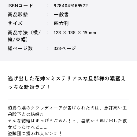
ISBNコード
9784049169522
商品形態
一般書
サイズ
四六判
商品寸法（横/
128 × 188 × 19 mm
縦/束幅）
総ページ数
338ページ
逃げ出した花嫁×ミステリアスな旦那様の濃蜜え
っちな新婚ラブ！
伯爵令嬢のクラウディーアが告げられたのは、悪評高い王
弟殿下との結婚!?
そんな結婚はまっぴらごめん！と、屋敷から逃げ出した彼
女だったけれど……
盗賊団に攫われ大ピンチ！