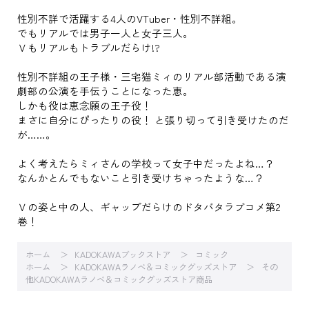
性別不詳で活躍する4人のVTuber・性別不詳組。
でもリアルでは男子一人と女子三人。
Ｖもリアルもトラブルだらけ!?
性別不詳組の王子様・三宅猫ミィのリアル部活動である演
劇部の公演を手伝うことになった恵。
しかも役は恵念願の王子役！
まさに自分にぴったりの役！ と張り切って引き受けたのだ
が……。
よく考えたらミィさんの学校って女子中だったよね…？
なんかとんでもないこと引き受けちゃったような…？
Ｖの姿と中の人、ギャップだらけのドタバタラブコメ第2
巻！
ホーム
KADOKAWAブックストア
コミック
ホーム
KADOKAWAラノベ＆コミックグッズストア
その
他KADOKAWAラノベ＆コミックグッズストア商品