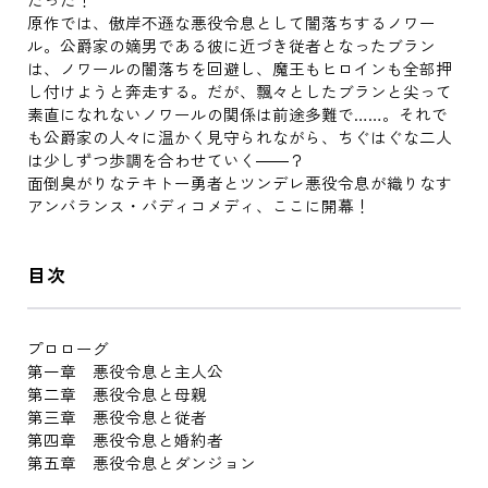
原作では、傲岸不遜な悪役令息として闇落ちするノワー
ル。公爵家の嫡男である彼に近づき従者となったブラン
は、ノワールの闇落ちを回避し、魔王もヒロインも全部押
し付けようと奔走する。だが、飄々としたブランと尖って
素直になれないノワールの関係は前途多難で……。それで
も公爵家の人々に温かく見守られながら、ちぐはぐな二人
は少しずつ歩調を合わせていく――？
面倒臭がりなテキトー勇者とツンデレ悪役令息が織りなす
アンバランス・バディコメディ、ここに開幕！
目次
プロローグ
第一章 悪役令息と主人公
第二章 悪役令息と母親
第三章 悪役令息と従者
第四章 悪役令息と婚約者
第五章 悪役令息とダンジョン