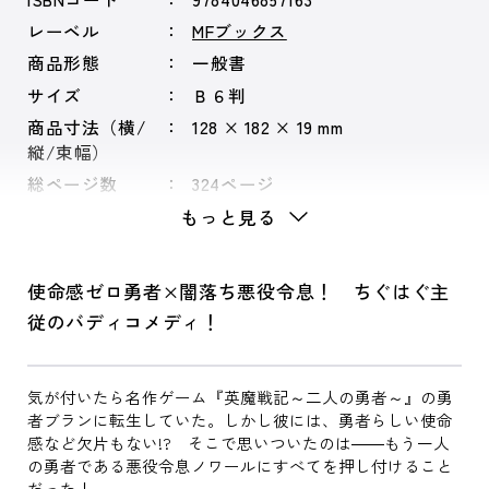
レーベル
MFブックス
商品形態
一般書
サイズ
Ｂ６判
商品寸法（横/
128 × 182 × 19 mm
縦/束幅）
総ページ数
324ページ
もっと見る
使命感ゼロ勇者×闇落ち悪役令息！ ちぐはぐ主
従のバディコメディ！
気が付いたら名作ゲーム『英魔戦記～二人の勇者～』の勇
者ブランに転生していた。しかし彼には、勇者らしい使命
感など欠片もない!? そこで思いついたのは――もう一人
の勇者である悪役令息ノワールにすべてを押し付けること
だった！