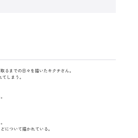
看取るまでの日々を描いたキクチさん。
れてしまう。
い。
に
る。
などについて描かれている。