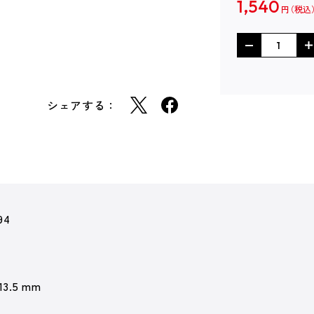
1,540
円
シェアする：
94
 13.5 mm