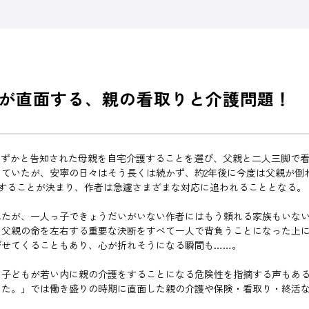
が直面する、親の看取りと介護問題！
わずかと告知された母親を自宅介護することを選び、父親と二人三脚で
していたが、安寧の日々はそう長くは続かず、約2年後に今度は父親が倒
院することが決まり、作者は急遽さまざまな対応に追われることとなる。
れたが、一人っ子できょうだいがいない作者にはもう頼れる家族もいな
、父親の命を左右する重要な決断をすべて一人で背負うことになった上
びせてくることもあり、心が折れそうになる瞬間も……。
た子どもが若い内に親の介護をすることになる危険性を指摘する声もあ
てた。」では働き盛りの時期に直面した親の介護や保険・看取り・終活