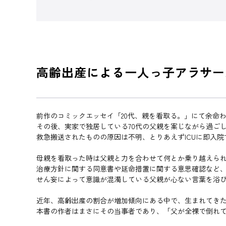
高齢出産による一人っ子アラサー
前作のコミックエッセイ「20代、親を看取る。」にて余命
その後、実家で独居している70代の父親を案じながら過ご
救急搬送されたものの原因は不明、とりあえずICUに即入
母親を看取った時は父親と力を合わせて何とか乗り越えら
治療方針に関する同意書や延命措置に関する意思確認など
せん妄によって意識が混濁している父親が心ない言葉を浴
近年、高齢出産の割合が増加傾向にある中で、生まれてき
本書の作者はまさにその当事者であり、「父が全裸で倒れ