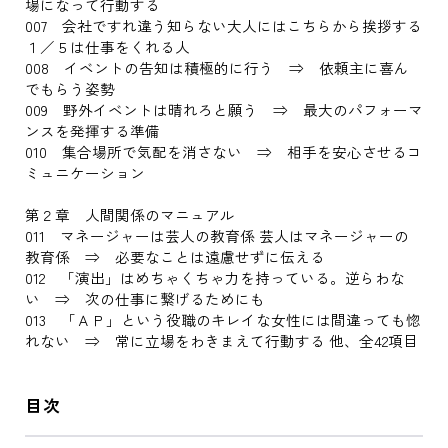
場になって行動する
007 会社ですれ違う知らない大人にはこちらから挨拶する
１／５は仕事をくれる人
008 イベントの告知は積極的に行う ⇒ 依頼主に喜ん
でもらう姿勢
009 野外イベントは晴れろと願う ⇒ 最大のパフォーマ
ンスを発揮する準備
010 集合場所で気配を消さない ⇒ 相手を安心させるコ
ミュニケーション
第２章 人間関係のマニュアル
011 マネージャーは芸人の教育係 芸人はマネージャーの
教育係 ⇒ 必要なことは遠慮せずに伝える
012 「演出」はめちゃくちゃ力を持っている。逆らわな
い ⇒ 次の仕事に繋げるためにも
013 「ＡＰ」という役職のキレイな女性には間違っても惚
れない ⇒ 常に立場をわきまえて行動する 他、全42項目
目次