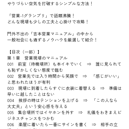
やりづらい空気を打破するシンプルな方法！
「営業-1グランプリ」で話題沸騰！
どんな現場も少しの工夫と心掛けで攻略！
門外不出の「吉本営業マニュアル」の中から
一般社会にも通ずるノウハウを厳選して紹介！
【目次（一部）】
第１章 営業現場のマニュアル
001 前室（待機場所）も本イキでいく ⇒ 誰に見られて
も恥ずかしくない態度で臨む
002 営業先では入り時間から笑顔で ⇒ 「感じがいい」
と思われたほうが有利
003 現場に到着したらすぐに衣装に着替える ⇒ 準備は
早いに越したことはない
004 挨拶の時はテンションを上げる ⇒ 「この人なら
大丈夫」という安心感を与える
005 集合場所ではイヤホンを外す ⇒ 礼儀をわきまえビ
ジネスチャンスをつかむ
006 楽屋に着いたら一番にサインを書く ⇒ 相手の立