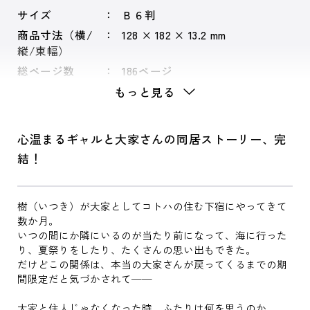
サイズ
Ｂ６判
商品寸法（横/
128 × 182 × 13.2 mm
縦/束幅）
総ページ数
186ページ
もっと見る
心温まるギャルと大家さんの同居ストーリー、完
結！
樹（いつき）が大家としてコトハの住む下宿にやってきて
数か月。
いつの間にか隣にいるのが当たり前になって、海に行った
り、夏祭りをしたり、たくさんの思い出もできた。
だけどこの関係は、本当の大家さんが戻ってくるまでの期
間限定だと気づかされて──
大家と住人じゃなくなった時、ふたりは何を思うのか。