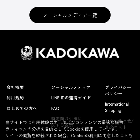
ソーシャルメディア一覧
会社概要
ソーシャルメディア
プライバシー
ポリシー
利用規約
LINE IDの連携ガイド
International
はじめての方へ
FAQ
Shipping
よくあるお問い合わせ
特定商取引法に
お問い合わせ/
当サイトでは利用体験の向上およびコンテンツの最適な提供、ト
関する表示
リクエスト
ラフィックの分析を目的としてCookieを使用しています。
サイトの閲覧を継続された場合、Cookieの利用に同意したことも