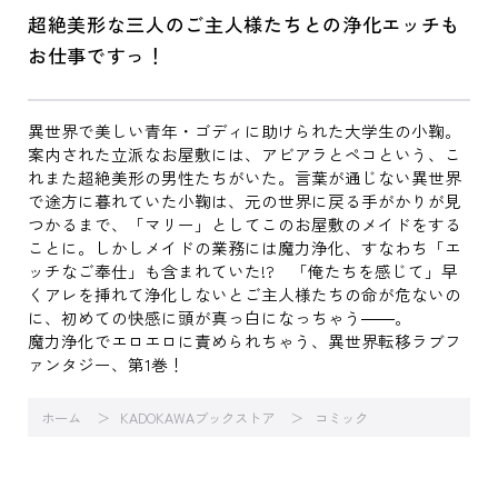
超絶美形な三人のご主人様たちとの浄化エッチも
お仕事ですっ！
異世界で美しい青年・ゴディに助けられた大学生の小鞠。
案内された立派なお屋敷には、アビアラとペコという、こ
れまた超絶美形の男性たちがいた。言葉が通じない異世界
で途方に暮れていた小鞠は、元の世界に戻る手がかりが見
つかるまで、「マリー」としてこのお屋敷のメイドをする
ことに。しかしメイドの業務には魔力浄化、すなわち「エ
ッチなご奉仕」も含まれていた!? 「俺たちを感じて」早
くアレを挿れて浄化しないとご主人様たちの命が危ないの
に、初めての快感に頭が真っ白になっちゃう――。
魔力浄化でエロエロに責められちゃう、異世界転移ラブフ
ァンタジー、第1巻！
ホーム
KADOKAWAブックストア
コミック