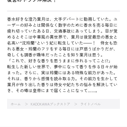
香水好きな澄乃葉月は、大手デパートに勤務していた。ユ
ーザーの好みとは関係なく数字のために香水を売る毎日に
疲れ切っていたある日、交通事故にあってしまう。目が覚
めるとそこは中華風の異世界で、葉月は後宮最恐の悪女と
名高い“沈玲蘭”という妃に転生していた――！ 侍女も恐
れる悪女・玲蘭のフリをする毎日には戸惑うばかりだが、
奇しくも調香が趣味だったことを知り葉月は思う。
「これで、好きな香りを思うままに作れるってこと!?」
転生した新しい世界で、夢中になって香りを作る日々が始
まった。さらに、実は玲蘭にはある特殊な能力があった。
それは、香りから感情を読み取る力。その能力を生かして
葉月が作り出した香りは侍女や妃たちの悩みを解決してい
き、その噂は皇帝にまで届くことになって……。
ホーム
KADOKAWAブックストア
ライトノベル