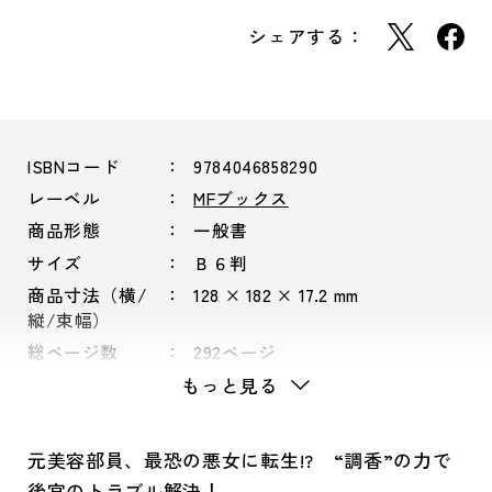
シェアする：
ISBNコード
9784046858290
レーベル
MFブックス
商品形態
一般書
サイズ
Ｂ６判
商品寸法（横/
128 × 182 × 17.2 mm
縦/束幅）
総ページ数
292ページ
もっと見る
元美容部員、最恐の悪女に転生!? “調香”の力で
後宮のトラブル解決！