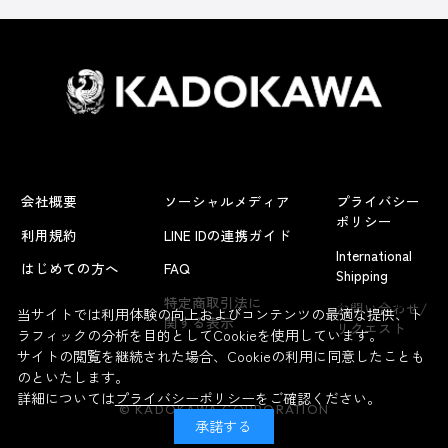
会社概要
ソーシャルメディア
プライバシー
ポリシー
利用規約
LINE IDの連携ガイド
International
はじめての方へ
FAQ
Shipping
よくあるお問い合わせ
特定商取引法に
お問い合わせ/
当サイトでは利用体験の向上およびコンテンツの最適な提供、ト
関する表示
リクエスト
ラフィックの分析を目的としてCookieを使用しています。
サイトの閲覧を継続された場合、Cookieの利用に同意したことも
のといたします。
詳細については
プライバシーポリシー
をご確認ください。
© KADOKAWA CORPORATION
承諾する