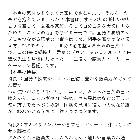
「本当の気持ちをうまく言葉にできない……」そんなモヤ
モヤを抱えていませんか？ 本書は、すとぷりの楽しいやり
とりを通して、友達や家族、そして自分自身を大切にする
ための「ことばの力」を学べる一冊です。国語の成績アッ
プにもつながる語彙の学習をはじめ、相手を傷つけない伝
え方、SNSでのマナー、自分の心を整えるための言葉ま
で、この1冊に凝縮！ 言葉のプロフェッショナル・五百田
達成先生も監修に加わった「一生役立つ語彙力・コミュニ
ケーション図鑑」です。
【本書の特長】
特長1：国語の授業やテストに直結！豊かな語彙力がぐんぐ
ん育つ
つい使いがちな「やばい」「エモい」といった言葉の言い
換えから、ことわざや四字熟語、同音異義語などの正しい
使い方までたっぷり収録。国語の勉強に役立つ大切な知識
が、読んでいるうちに自然と身につきます。
特長2：すとぷりメンバーが各章をナビゲート！楽しくサク
サク読める
さとみくんと語彙広げ、ころんくんと難しい言葉のお勉