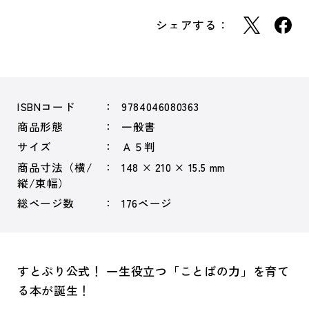
シェアする：
ISBNコード
9784046080363
商品形態
一般書
サイズ
Ａ５判
商品寸法（横/
148 × 210 × 15.5 mm
縦/束幅）
総ページ数
176ページ
すとぷり公式！ 一生役立つ「ことばの力」を育て
る本が誕生！