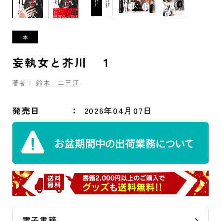
妄執女と芥川 １
著者：
鈴木 二三江
発売日
2026年04月07日
電子書籍