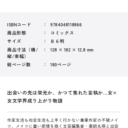
ISBNコード
9784048118866
商品形態
コミックス
サイズ
Ｂ６判
商品寸法（横/
128 × 182 × 12.8 mm
縦/束幅）
総ページ数
180ページ
出会いの先は栄光か、かつて焦れた妄執か…女×
女文学界成り上がり物語
作家生活も社会生活も上手く行かない兼業作家の不破メイ
コ、メイコに重い感情を抱く文芸編集者・薬師丸萌と出会