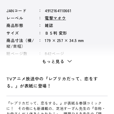
JANコード
4912164110661
レーベル
電撃マオウ
商品形態
雑誌
サイズ
Ｂ５判 変形
商品寸法（横/
179 × 257 × 34.5 mm
縦/束幅）
総ページ数
842ページ
もっと見る
TVアニメ放送中の『レプリカだって、恋をす
る。』が表紙に登場！
『レプリカだって、恋をする。』が表紙＆巻頭コミック
に！ その他にも新連載の、芝池すーざん先生の『自称・
お母さんが１体あらわれた！』、晴瀬ひろき先生の『彗