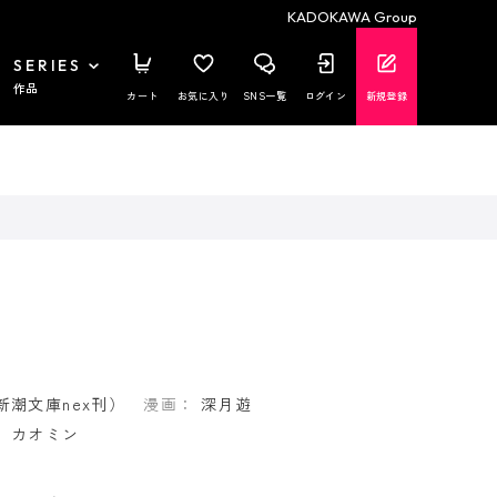
KADOKAWA Group
SERIES
作品
カート
お気に入り
SNS一覧
ログイン
新規登録
新潮文庫nex刊）
漫画：
深月遊
：
カオミン