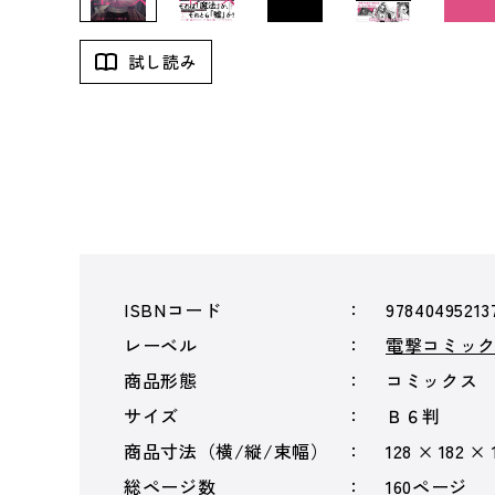
試し読み
ISBNコード
97840495213
レーベル
電撃コミック
商品形態
コミックス
サイズ
Ｂ６判
商品寸法（横/縦/束幅）
128 × 182 × 
総ページ数
160ページ