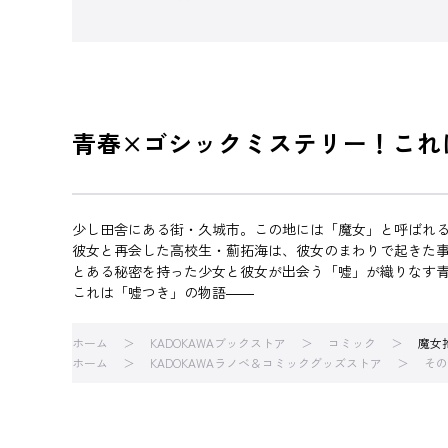
青春×ゴシックミステリー！これ
少し田舎にある街・久城市。この地には「魔女」と呼ばれ
彼女と再会した高校生・薊拓海は、彼女のまわりで起きた
とある秘密を持った少女と彼女が出会う「嘘」が織りなす
これは「嘘つき」の物語――
ホーム
KADOKAWAブックストア
コミック
魔女
ホーム
KADOKAWAラノベ＆コミックグッズストア
その