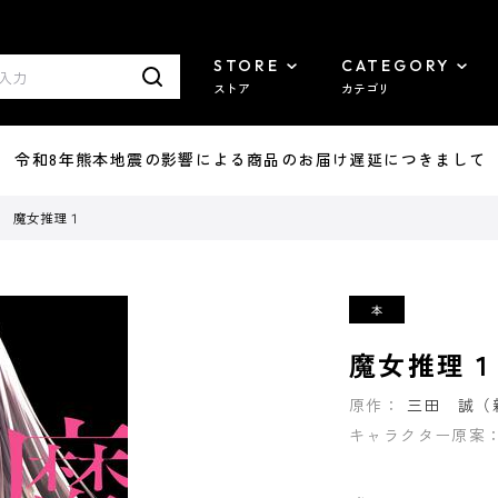
STORE
CATEGORY
ストア
カテゴリ
7/29 令和8年熊本地震の影響による商品のお届け遅延につきまして
魔女推理１
魔女推理１
原作：
三田 誠（
キャラクター原案