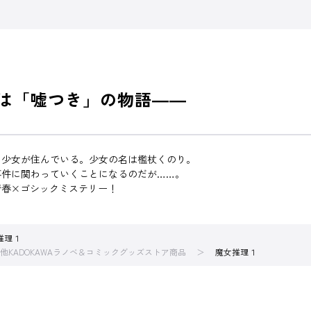
は「嘘つき」の物語――
る少女が住んでいる。少女の名は檻杖くのり。
事件に関わっていくことになるのだが……。
青春×ゴシックミステリー！
推理１
他KADOKAWAラノベ＆コミックグッズストア商品
魔女推理１