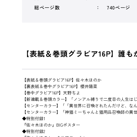
総ページ数
740ページ
【表紙＆巻頭グラビア16P】誰
【表紙＆巻頭グラビア16P】佐々木ほのか
【裏表紙＆巻中グラビア16P】櫻井陽菜
【巻中グラビア16P】天野ちよ
【新連載＆巻頭カラー】「ノンアル縛りで二度目の人生は
【センターカラー】「「異世界に召喚されたんだけど、な
【センターカラー】「神猫ミーちゃんと猫用品召喚師の異世
◆特別付録1
『佐々木ほのか』BIGポスター
◆特別付録2