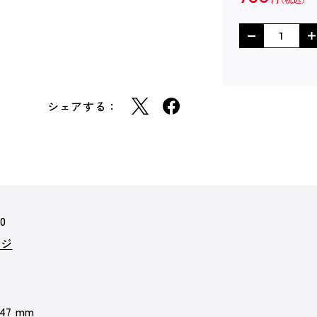
シェアする：
60
イジ
 47 mm