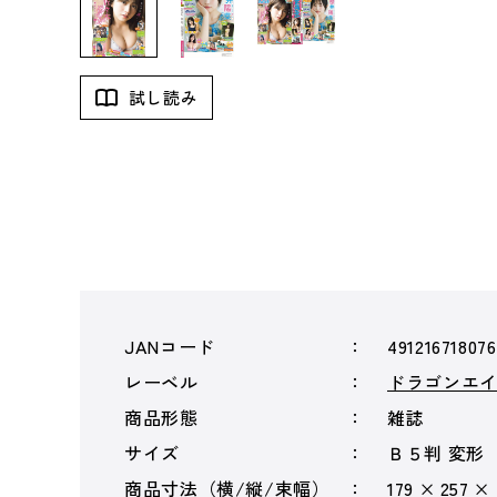
試し読み
JANコード
49121671807
レーベル
ドラゴンエ
商品形態
雑誌
サイズ
Ｂ５判 変形
商品寸法（横/縦/束幅）
179 × 257 ×