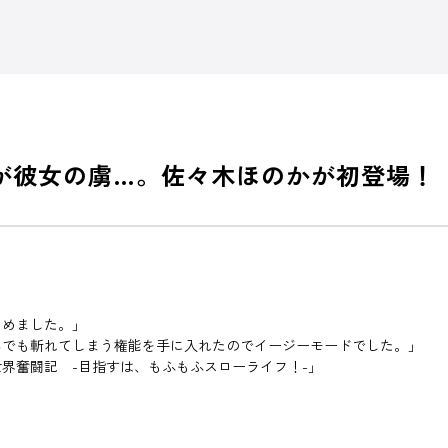
もが彼女の虜…。佐々木ほのかが初登場！
じめました。」
んでも斬れてしまう権能を手に入れたのでイージーモードでした。」
界奮闘記 -目指すは、もふもふスローライフ！-」