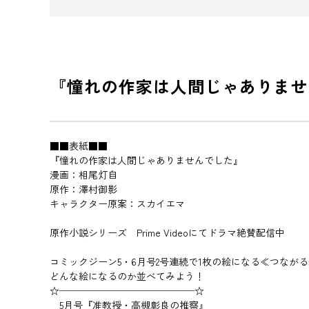
『憧れの作家は人間じゃありませ
■■表紙■■
『憧れの作家は人間じゃありませんでした』
漫画：相尾灯自
原作：澤村御影
キャラクター原案：スカイエマ
原作小説シリーズ Prime Videoにてドラマ絶賛配信中
コミックジーン5・6月号2号連続で1枚の絵になる≪つながる表
どんな絵になるのか並べてみよう！
☆──────────────☆
5月号『准教授・高槻彰良の推察』