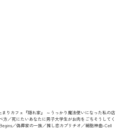
止まりカフェ『隠れ家』 ～うっかり魔法使いになった私の店
／いのちの食べ方／死にたいあなたに男子大学生がお肉をごちそうしてく
egins／偽葬家の一族／推し恋カプリチオ／細胞神曲-Cell