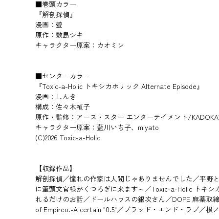
■巻頭カラー
『解剖探偵』
漫画：螢
原作：敷島シキ
キャラクター原案：カオミン
■センターカラー
『Toxic-a-Holic トキシカホリック Alternate Episode』
漫画：しんき
構成：佐々木禎子
原作・監修：アース・スター エンターテイメント/KADOKA
キャラクター原案：藍川いち子、miyato
(C)2026 Toxic-a-Holic
【収録作品】
解剖探偵／憧れの作家は人間じゃありませんでした／平野と
に筆頭文官様がくつろぎに来ます～／Toxic-a-Holic ト
れるだけのお話／ドールハウスの銀次さん／DOPE 麻薬取締部特
of Empireo.-A certain "0.5"／ブラッド・エンド・ラブ／