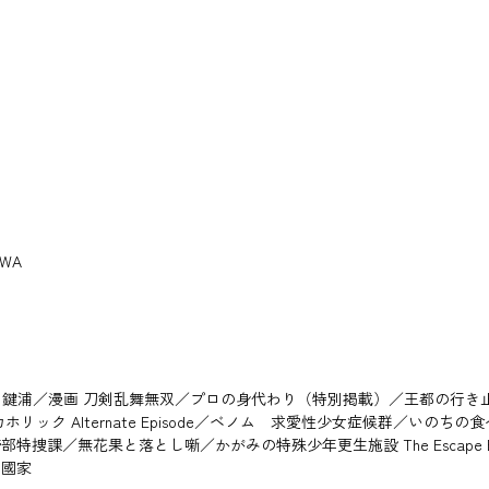
WA
鍵浦／漫画 刀剣乱舞無双／プロの身代わり（特別掲載）／王都の行き
キシカホリック Alternate Episode／ベノム 求愛性少女症候群
捜課／無花果と落とし噺／かがみの特殊少年更生施設 The Escape B
根ノ國家