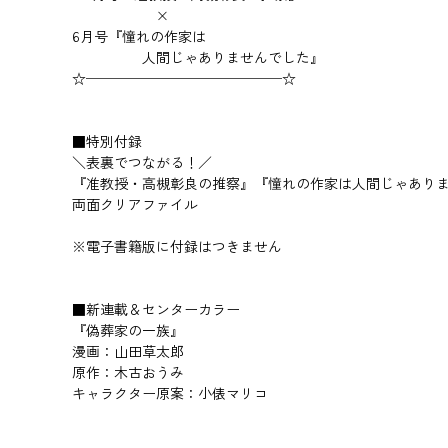
×
6月号『憧れの作家は
人間じゃありませんでした』
☆──────────────☆
■特別付録
＼表裏でつながる！／
『准教授・高槻彰良の推察』『憧れの作家は人間じゃあり
両面クリアファイル
※電子書籍版に付録はつきません
■新連載＆センターカラー
『偽葬家の一族』
漫画：山田草太郎
原作：木古おうみ
キャラクター原案：小俵マリコ