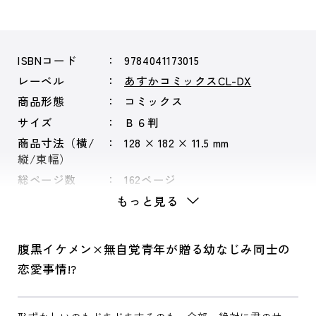
ISBNコード
9784041173015
レーベル
あすかコミックスCL-DX
商品形態
コミックス
サイズ
Ｂ６判
商品寸法（横/
128 × 182 × 11.5 mm
縦/束幅）
総ページ数
162ページ
もっと見る
腹黒イケメン×無自覚青年が贈る幼なじみ同士の
恋愛事情!?