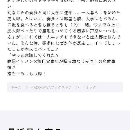
恥ずかしいのもドキドキするのも、全部、絶対に君のせ
い！
幼なじみの奏多と同じ大学に進学し、一人暮らしを始めた
虎太郎。とはいえ、奏多とは部屋も隣、大学はもちろん、
ご飯を食べるときも寝るときも（!?）一緒。今まで以上に
虎太郎べったりで距離をつめてくる奏多に戸惑いつつも、
さすがにこれでは一人エッチもできないと虎太郎は悩んで
いた。そんな時、奏多になぜか体が反応し、イってしまっ
たことが本人にバレて…!?
「やっと意識してくれた？」
腹黒イケメン×無自覚青年が贈る幼なじみ同士の恋愛事
情!?
描き下ろしも収録！
ホーム
KADOKAWAブックストア
コミック