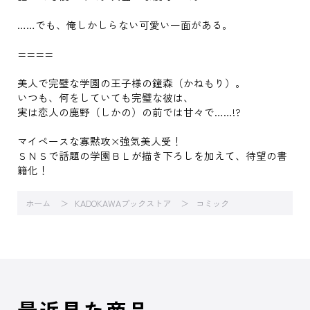
……でも、俺しかしらない可愛い一面がある。
====
美人で完璧な学園の王子様の鐘森（かねもり）。
いつも、何をしていても完璧な彼は、
実は恋人の鹿野（しかの）の前では甘々で……!?
マイペースな寡黙攻×強気美人受！
ＳＮＳで話題の学園ＢＬが描き下ろしを加えて、待望の書
籍化！
ホーム
KADOKAWAブックストア
コミック
最近見た商品