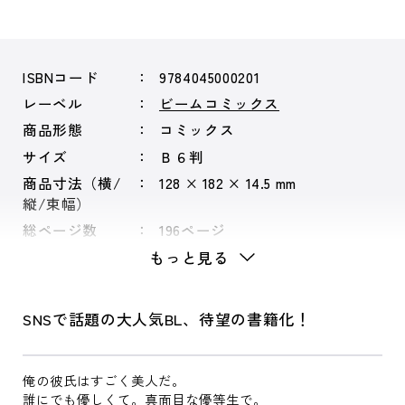
ISBNコード
9784045000201
レーベル
ビームコミックス
商品形態
コミックス
サイズ
Ｂ６判
商品寸法（横/
128 × 182 × 14.5 mm
縦/束幅）
総ページ数
196ページ
もっと見る
SNSで話題の大人気BL、待望の書籍化！
俺の彼氏はすごく美人だ。
誰にでも優しくて。真面目な優等生で。