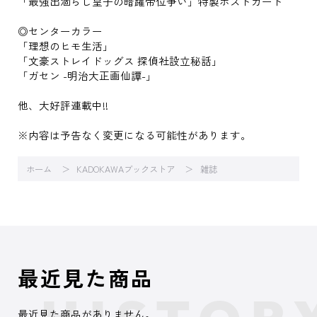
「最強出涸らし皇子の暗躍帝位争い」特製ポストカード
◎センターカラー
「理想のヒモ生活」
「文豪ストレイドッグス 探偵社設立秘話」
「ガセン -明治大正画仙譚-」
他、大好評連載中!!
※内容は予告なく変更になる可能性があります。
ホーム
KADOKAWAブックストア
雑誌
最近見た商品
最近見た商品がありません。