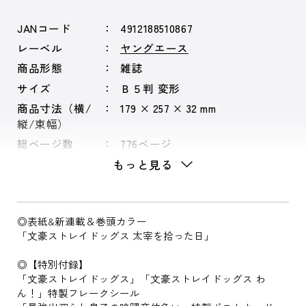
JANコード
4912188510867
レーベル
ヤングエース
商品形態
雑誌
サイズ
Ｂ５判 変形
商品寸法（横/
179 × 257 × 32 mm
縦/束幅）
総ページ数
776ページ
もっと見る
◎表紙&新連載＆巻頭カラー
「文豪ストレイドッグス 太宰を拾った日」
◎【特別付録】
「文豪ストレイドッグス」「文豪ストレイドッグス わ
ん！」特製フレークシール