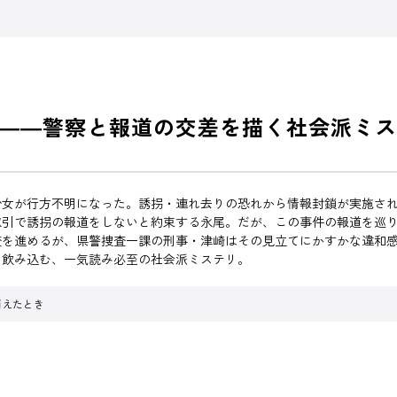
――警察と報道の交差を描く社会派ミス
少女が行方不明になった。誘拐・連れ去りの恐れから情報封鎖が実施さ
取引で誘拐の報道をしないと約束する永尾。だが、この事件の報道を巡
査を進めるが、県警捜査一課の刑事・津崎はその見立てにかすかな違和
を飲み込む、一気読み必至の社会派ミステリ。
消えたとき