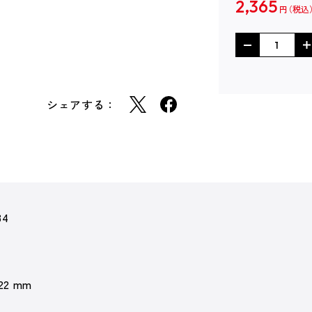
2,365
円
シェアする：
34
 22 mm