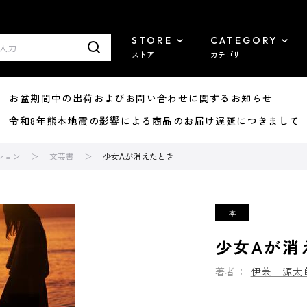
STORE
CATEGORY
ストア
カテゴリ
8/07 お盆期間中の出荷およびお問い合わせに関するお知らせ
7/29 令和8年熊本地震の影響による商品のお届け遅延につきまして
ション
文芸書
少女Aが消えたとき
少女Aが消
著者：
伊兼 源太