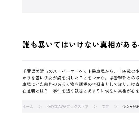
誰も暴いてはいけない真相がある
千葉県美浜市のスーパーマーケット駐車場から、十四歳の
かりを基に少女が姿を消したことをつかむ。県警幹部との
車場にいた前科のある人物を誘拐の容疑者として絞り、捜
在意義とは？ 事件を追う執念とあまりに切ない真相が心
ホーム
KADOKAWAブックストア
文芸
少女Aが