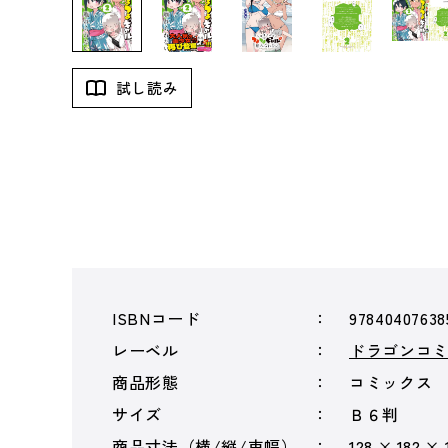
試し読み
ISBNコード
97840407638
レーベル
ドラゴンコ
商品形態
コミックス
サイズ
Ｂ６判
商品寸法（横/縦/束幅）
128 × 182 × 