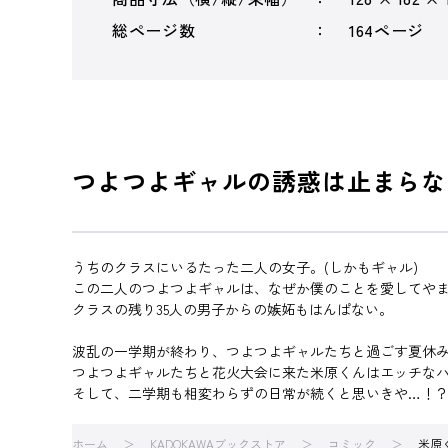
総ページ数
164ページ
つよつよギャルの誘惑は止まらない
うちのクラスにいるたった二人の女子。(しかもギャル)
この二人のつよつよギャルは、なぜか僕のことを愛してや
クラスの残り35人の男子からの嫉妬もはんぱない。
波乱の一学期が終わり、つよつよギャルたちと過ごす夏休
つよつよギャルたちと花火大会に来た米原くんはエッチな
そして、二学期も相変わらずの日常が続くと思いきや…！
ホーム
KADOKAWAブックストア
コミック
米原