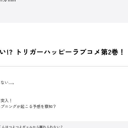
!? トリガーハッピーラブコメ第2巻！
まない…。
み突入！
ハプニングが起こる予感を察知？
？
くんはつよつよギャルから離れられない 2