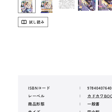
試し読み
ISBNコード
97840407640
レーベル
カドカワBOO
商品形態
一般書
サイズ
四六判