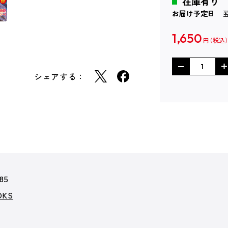
在庫有り
お届け予定日
1,650
円
シェアする：
85
KS