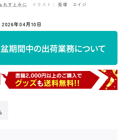
ぉれすとみに
イラスト：
兎塚 エイジ
2026年04月10日
ら