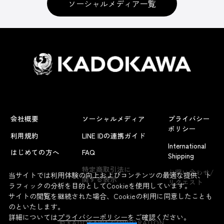
ソーシャルメディア一覧
会社概要
ソーシャルメディア
プライバシー
ポリシー
利用規約
LINE IDの連携ガイド
International
はじめての方へ
FAQ
Shipping
よくあるお問い合わせ
特定商取引法に
お問い合わせ/
当サイトでは利用体験の向上およびコンテンツの最適な提供、ト
関する表示
リクエスト
ラフィックの分析を目的としてCookieを使用しています。
サイトの閲覧を継続された場合、Cookieの利用に同意したことも
のといたします。
詳細については
プライバシーポリシー
をご確認ください。
© KADOKAWA CORPORATION