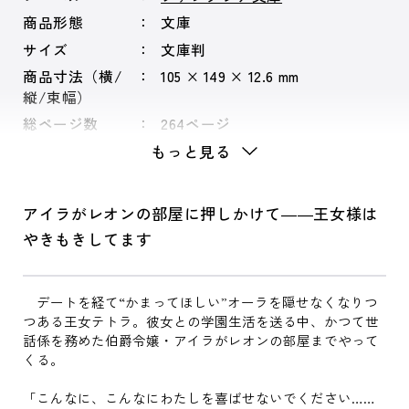
商品形態
文庫
サイズ
文庫判
商品寸法（横/
105 × 149 × 12.6 mm
縦/束幅）
総ページ数
264ページ
もっと見る
アイラがレオンの部屋に押しかけて――王女様は
やきもきしてます
デートを経て“かまってほしい”オーラを隠せなくなりつ
つある王女テトラ。彼女との学園生活を送る中、かつて世
話係を務めた伯爵令嬢・アイラがレオンの部屋までやって
くる。
「こんなに、こんなにわたしを喜ばせないでください……