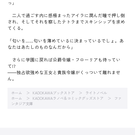
っ」
二人で過ごす内に感極まったアイラに潤んだ瞳で押し倒
され、そしてそれを察したテトラまでスキンシップを求め
てくる。
「匂いを……匂いを薄めているに決まっているでしょ。あ
なたはあたしのものなんだから」
さらに学園に戻れば公爵令嬢・フローリアも待ってい
て!?
――独占欲強めな王女と貴族令嬢がくっついて離れませ
ん。
ホーム
KADOKAWAブックストア
ライトノベル
ホーム
KADOKAWAラノベ＆コミックグッズストア
ファ
ンタジア文庫